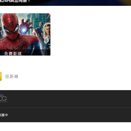
頁面
百家樂提高勝率
時
百家樂真人發牌
百家樂莊家優勢
百家樂莊閒勝率
近期文章
賽事全掌握零死角，頂級世界盃轉播平台陪你度
過每一個激情之夜
掌握每一個致勝進球，最受球迷推崇的世界盃直
播平台熱血開播
終極爭霸戰一觸即發！鎖定最強世界盃直播見證
王者登基
告別LAG與廣告！這家世界盃轉播平台讓你爽看
全場
拒絕被暴雷！零延遲世界盃轉播讓你同步感受進