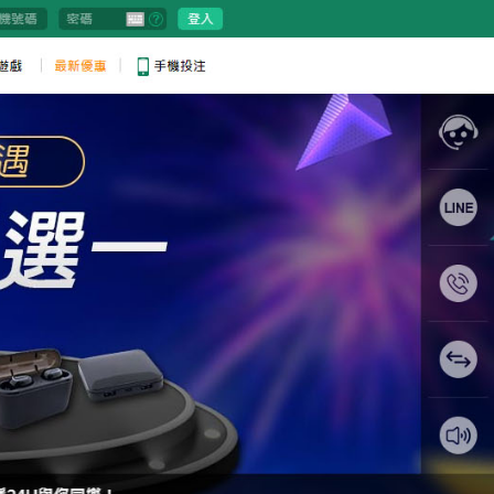
投注等資訊，帶給你不一樣的線上觀看體驗，推薦內容全面，深受
搜
搜
尋
尋
關
鍵
字: