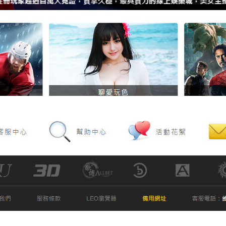
文電影網憑藉著驚人的耐心與敏銳的直覺，最終在娛樂城的高級
滿，我們為每一位追求極致的玩家提供了最公平的環境，
朱古力
味性遊戲平台，24小時線上客服服務，閒暇時光可以和朋友隨
方提供免費試玩，朱古力av遊戲十分地的有人性化，玩家在這裡
線上的盛大場面，更有隨時競技開局的樂趣，在這遊戲的世界中
法。
享受運籌帷幄的快感