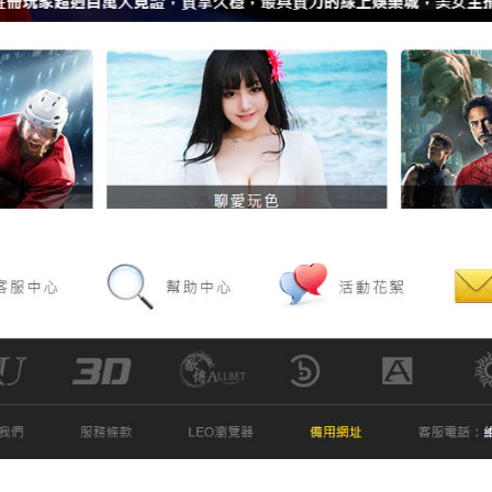
世界盃直播平台給你身歷
，世足賽事的每一場比賽都是經典！為了讓球迷們擁有最佳的觀
界盃直播
平台提供超高畫質與流暢不卡頓的轉播服務，專業解
視角切換一應俱全，現在就登入世界盃直播平台，把客廳變成頂
和摯愛親朋好友一起為精彩好球大聲喝采，共度難忘的足球之夜！
，最受球迷推崇的世界盃