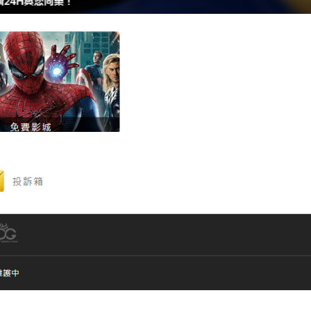
頁面
百家樂提高勝率
百家樂真人發牌
百家樂莊家優勢
百家樂莊閒勝率
近期文章
追逐每一顆榮耀之球，最懂球迷心的世界盃轉播
平台限時推薦
決戰綠茵之巔，專業世界盃直播平台給你身歷其
境的觀賽震撼
賽事全掌握零死角，頂級世界盃轉播平台陪你度
過每一個激情之夜
掌握每一個致勝進球，最受球迷推崇的世界盃直
播平台熱血開播
終極爭霸戰一觸即發！鎖定最強世界盃直播見證