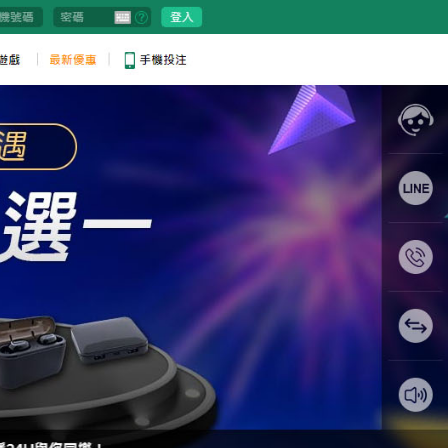
投注等資訊，帶給你不一樣的線上觀看體驗，推薦內容全面，深受
搜
搜
尋
尋
關
鍵
字: