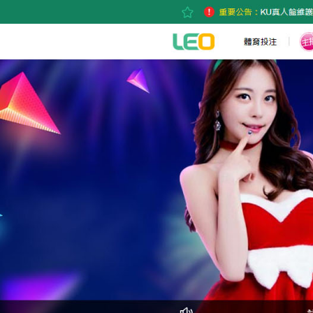
九州娛樂城改名中文直播網
九州娛樂城改名中文直播網為您提供2026年最新、最全、最
廣大網友們的喜愛。
分類:
世界盃直播