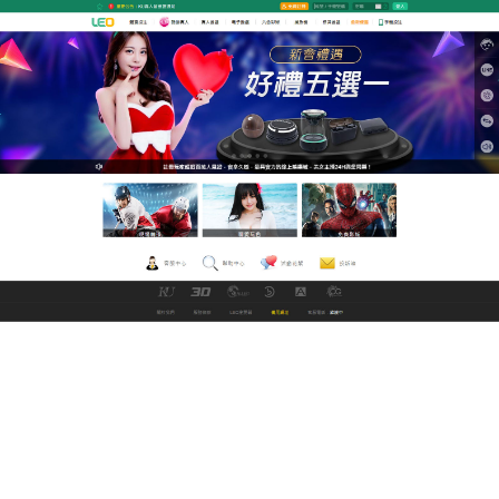
九州娛樂城改名中文直播網
月份:
2022 年 11 月
18.av讓你能體驗到的玩法是全
新的，享受不一樣的遊戲體驗
LEO線上中文電影網是一家擁有完整系統的公司，
18.av
集休閒、娛樂、遊戲、玩家互動為一體，通過現
場視頻讓玩家彷如身在其中現場實況下注從平台目標