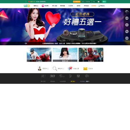
九州娛樂城改名中文直播網
月份:
2023 年 9 月
18 av讓你享受無以倫比的影視
盛宴
LEO線上中文電影網能够線上收看電影、電視劇、世
界第一成人、體育直播、遊戲競技、新聞、財經資訊
等豐富節目，
18 av
以“快者為王”為產品理念，注重用