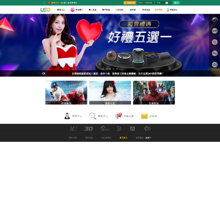
九州娛樂城改名中文直播網
月份:
2021 年 4 月
18av各種真人玩法讓你享受所
有類型的風情樂翻天
休閒娛樂時間玩遊戲是非常好的方式，
18av
中玩家將
體驗到澳門娛樂城的暢快體驗，推薦玩法十分簡單，
讓你不管是躺著玩、側著玩、趴著玩還是站著玩都能