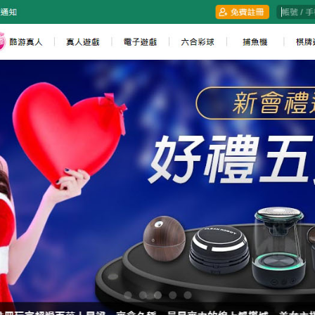
流暢的線上世足免費觀看，包括亞洲及歐洲盃、日本盃、線上足球、手機世界盃
戰，還原真實賭場氛圍
文電影網與頂級遊戲開發團隊緊密合作，跟蹤行業最新趨勢，將