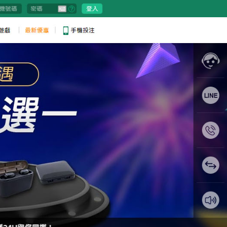
投注等資訊，帶給你不一樣的線上觀看體驗，推薦內容全面，深受
搜
搜
尋
尋
關
鍵
字: