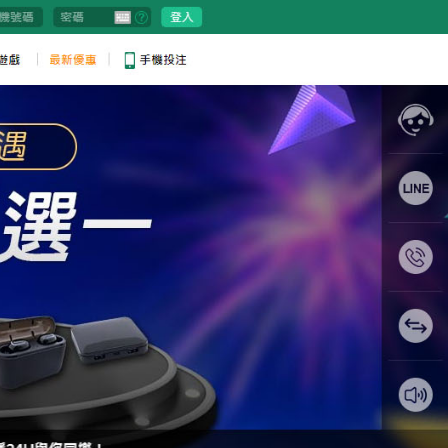
投注等資訊，帶給你不一樣的線上觀看體驗，推薦內容全面，深受
搜
搜
尋
尋
關
鍵
字: