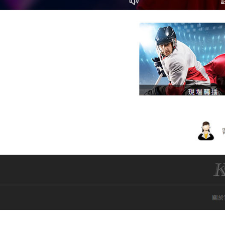
LEO線上中文電
平、公正的線上體
作
admin
是玩法上都能够給
者
發
2025 年 12 月 8 日
作非常的簡單有趣
佈
分
世界盃戰績
非常的方便了廣大
日
類
期:
文
上一篇文章
章
朱古力經典的戰鬥與PK玩法
上
一
導
篇
覽
文
下一篇文章
章: