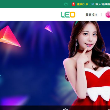
九州娛樂城改名中文直播網
九州娛樂城改名中文直播網為您提供2026年最新、最全、最
廣大網友們的喜愛。
av朱讓大家能輕鬆
法