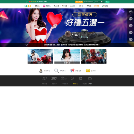
九州娛樂城改名中文直播網
18 av讓您在通勤、旅途中也能
享受影院級體驗
LEO線上中文電影網突破地理限制，彙整華語圈、歐
美、日韓等地區的正版與非版權資源，打造無國界影
音圖書館，專業團隊可協助企業打造客製化免費
18 av
影片，融入品牌元素並符合行銷目標。無論是4K超高
清畫質、多語言字幕切換，或是離線緩存功能，皆為
追求極致體驗的您量身打造。更值得稱道的是，18 av
嚴格篩選優質資源，確保每部影片均無廣告干擾，讓