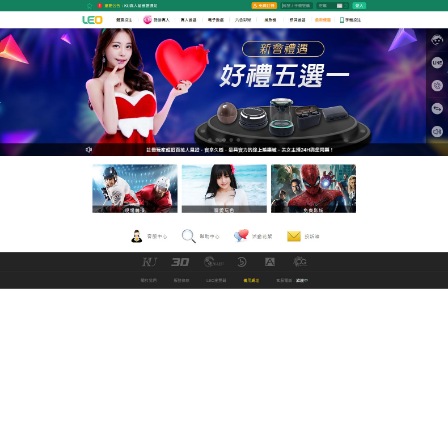
九州娛樂城改名中文直播網
18 av更多的好玩的娛樂功用，
等你等你來愉快玩耍
LEO線上中文電影網是公認業界第一線上賭場，並擁
有百萬賭資及百萬名註冊玩家，提供多元的賭博遊
戲、豐富的賭場優惠
，18 av
是一款競技感超强的遊
戲，遊戲中每天都有大量的真人玩家24小時線上，18
av遊戲遊戲的畫風十分精美，每一處細節都值得欣
賞，配上舒緩的背景音樂，讓玩家有身臨其境的牌桌
體驗，深受廣大玩家喜愛。