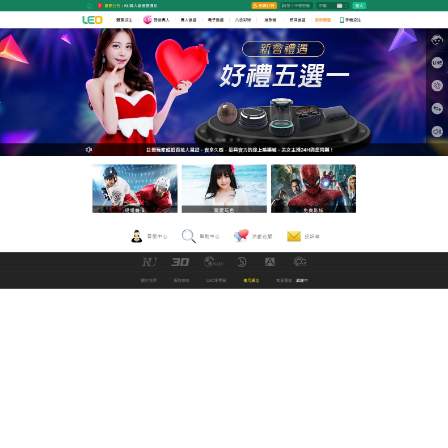
九州娛樂城改名中文直播網
h片其網站設計可以說是充分
考慮到使用者的需要
LEO線上中文電影網以9.2分高評價蟬聯用戶滿意度冠
軍，平台創新推出智能推荐系統，透過AI演算法分析
觀影紀錄，
h片
建立全球最大的地區性影音資料庫。針
對東南亞市場推出的劇情自動摘要功能，能將3小時長
片精準剪輯為15分鐘精华版。網站還提供多種h片分
類和標籤，滿足不同觀看偏好的用戶需求，同時擁有
社區互動功能，允許用戶對影片進行評論和評分，增