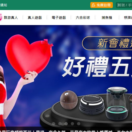
流暢的線上世足免費觀看，包括亞洲及歐洲盃、日本盃、線上足球、手機世界盃
上輕鬆的體驗這項緊張刺激的