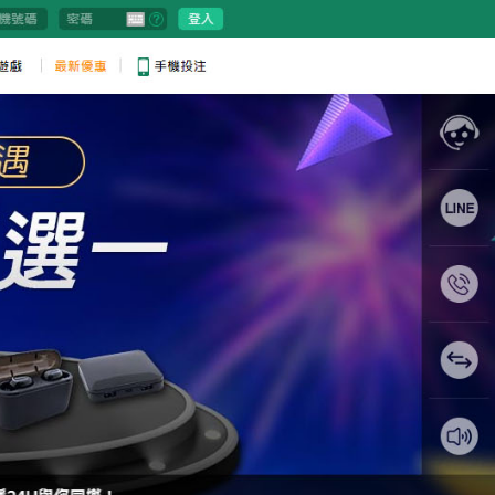
投注等資訊，帶給你不一樣的線上觀看體驗，推薦內容全面，深受
搜
搜
尋
尋
關
鍵
字: