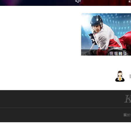
LEO線上中文電
為您帶來全新的競
作
admin
興奮，逼真的擊打
者
發
2025 年 8 月 1 日
浸在激情四射的1
佈
分
世界盃轉播
日
類
期:
文
上一篇文章
章
朱古力以高科技的網路直播技
上
一
導
篇
覽
文