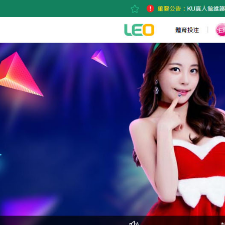
九州娛樂城改名中文直播網
九州娛樂城改名中文直播網為您提供2026年最新、最全、最
廣大網友們的喜愛。
18av讓你在手機
運動