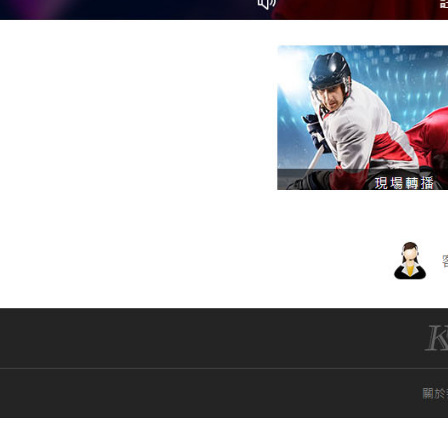
LEO線上中文電
質的遊戲，
av朱
玩
作
admin
家玩到手軟，在家
者
發
2025 年 5 月 9 日
活，專業提供讓這
佈
分
世界盃戰績
的得獎神器！
日
類
期:
文
上一篇文章
章
18av社群互動，全球影迷交
上
一
導
篇