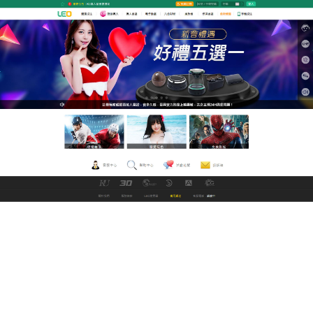
九州娛樂城改名中文直播網
18av讓用戶享受更豐富、更自
主的視覺大餐
LEO線上中文電影網强力打造免費的線上
18av
高速高
清的色情基地，打開我們的軟件，影片量也很豐富，
長短歐亞日片都有，分類也清晰，而且還有很多高清
的18av影片，收錄百萬視頻，海量資源，無需下載，
高速播放沒有延遲，超過十萬部影片，每日更新，開
始播放後不會再有廣告，支援任何裝置包括手機，電
腦及智能電視。