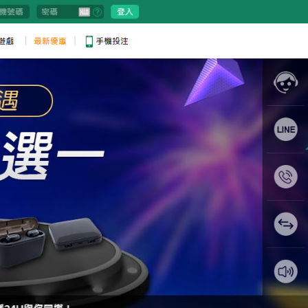
投注等資訊，帶給你不一樣的線上觀看體驗，推薦內容全面，深受
搜
搜
尋
尋
關
鍵
字: