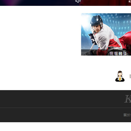
LEO線上中文電
置，讓你一手掌握
作
admin
桌免等咖，讓你走
者
發
2025 年 1 月 18 日
較容易掌握，經典
佈
分
未分類
戲，更讓這家遊戲
日
類
期:
文
上一篇文章
章
h片以高科技的網路直播技術
上
一
導
篇
覽
文
下一篇文章
章: