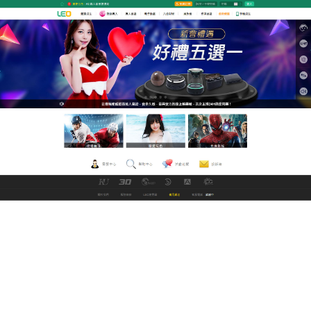
九州娛樂城改名中文直播網
朱古力av每日新片無需安裝播
放機，讓您免費觀看
LEO線上中文電影網提供一般用戶分享
朱古力av
片段
的平台，該網站提供中文介面，涵蓋的影片類型非常
廣泛，有百部以上的高清影片，有淫蕩人妻&女傭，
SM、大奶、微胖以及很胖專區，多毛等等……特別得
是還有疑似好看的偷拍視頻，强大的直播時移功能，
支持7×24小時任意觀看，同時提供預約、回看、推送
等貼心的服務，朱古力av打造屬於自己的口袋電視，