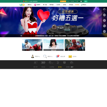
九州娛樂城改名中文直播網
無碼中文能够讓用戶們暢快淋
漓地享受高品質的影視服務
LEO線上中文電影網這裡
無碼中文
影片分類非常齊
全，而且一目了然，視窗可以一次下拉到底瀏覽，不
用一頁頁切換，海量資源，每日索引數百個網站，收
錄百萬視頻，海量資源，無需下載，高速播放沒有延
遲，超過十萬部無碼中文影片，每日更新，每天即時
更新超過百部的高清影視，為用戶提供幾十萬小時的
視頻內容，讓用戶享受更豐富、更自主的視覺大餐。