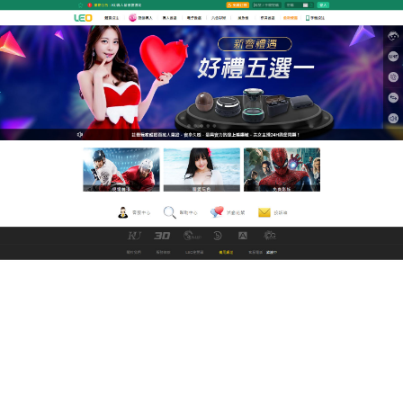
九州娛樂城改名中文直播網
av朱讓玩家安心享受多元的娛
樂性遊戲
LEO線上中文電影網一向為客戶提供高品質的娛樂服
務，提供一流的線上安全
av朱
遊戲，娛樂遊戲專業製
造，各種裝置、機械設備，玩法多元化提供最新最好
玩的官網遊戲以及遊戲資訊，並專注於青少年市場推
廣會員社群、新的遊戲體驗以及VIP客戶服務，av朱
給予玩家彷彿置身於現場的絕妙體驗，並且支持多平
台接入，無論玩家目前身處何處，隨時可盡情享受遊