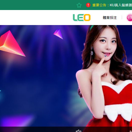
九州娛樂城改名中文直播網
九州娛樂城改名中文直播網為您提供2026年最新、最全、最
廣大網友們的喜愛。
18av多元化的遊戲
LEO線上中文電