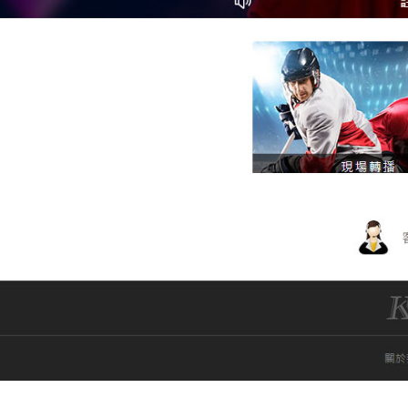
經第三方遊戲平台
作
admin
滿足不同類型玩家
者
發
2024 年 4 月 8 日
一决高下，届時我
佈
分
世界盃轉播
電腦一台。
日
類
期:
文
上一篇文章
章
18 h絕對帶給玩家們一個十
上
一
導
手
篇
覽
文