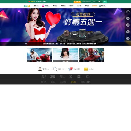
九州娛樂城改名中文直播網
h片每日新片無需安裝播放
機，給您最新視覺
LEO線上中文電影網收錄的頻道和影片非常豐富，不
用註冊打開APP就能觀看，
h片
讓你享受無以倫比的影
視盛宴，只要是您想看的這裡都有請安心欣賞，電
腦、手機、平板，各種平台皆可使用觀看。高質量的
全尺寸h片都可以免費觀看，在線享受流暢播放。
作
發
分
admin
2024 年 3 月 16 日
未分類
者
佈
類