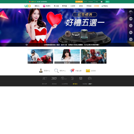
九州娛樂城改名中文直播網
18 av每天24小時不間斷更
新，打發你的無聊時光
LEO線上中文電影網是現時最穩定及最快的真人遊戲
平台，
18 av
提供亞洲自拍、倫理片、福利視頻等，滿
足用戶新視覺線上觀看體驗，使觀眾充分調動身體中
的各個感知器官，對銀幕中的不同形象和各種文藝信
息做出反應，從而形成多信息的審美感知的綜合。