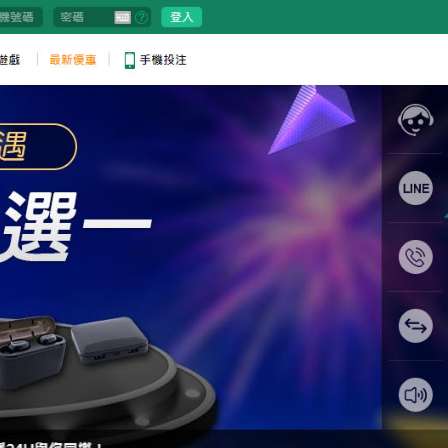
投注等資訊，帶給你不一樣的線上觀看體驗，推薦內容全面，深受
搜
搜
尋
尋
關
鍵
字: