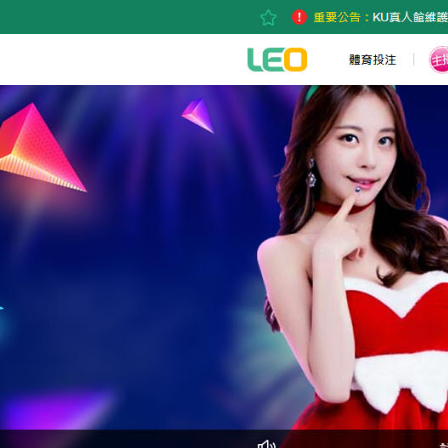
九州娛樂城改名中文直播網
九州娛樂城改名中文直播網為您提供2026年最新、最全、最
廣大網友們的喜愛。
18.av熱門趣味，應
LEO線上中文電