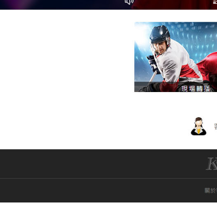
上一整天也不會視
作
admin
遊戲十分地的有人
者
發
2024 年 1 月 30 日
的挑戰模式，18.
佈
分
世界盃哪裡看
日
類
期:
文
上一篇文章
章
18av豪華的設計風格，身臨
上
一
導
篇
覽
文
下一篇文章
章:
av朱遊戲介面精美，是消費
下
一