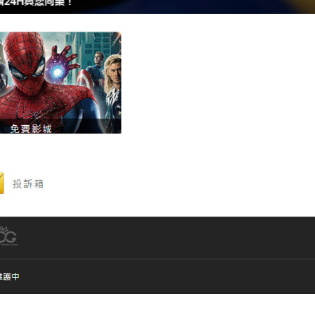
，
頁面
百家樂提高勝率
百家樂真人發牌
百家樂莊家優勢
百家樂莊閒勝率
近期文章
追逐每一顆榮耀之球，最懂球迷心的世界盃轉播
平台限時推薦
決戰綠茵之巔，專業世界盃直播平台給你身歷其
境的觀賽震撼
賽事全掌握零死角，頂級世界盃轉播平台陪你度
過每一個激情之夜
掌握每一個致勝進球，最受球迷推崇的世界盃直
播平台熱血開播
終極爭霸戰一觸即發！鎖定最強世界盃直播見證