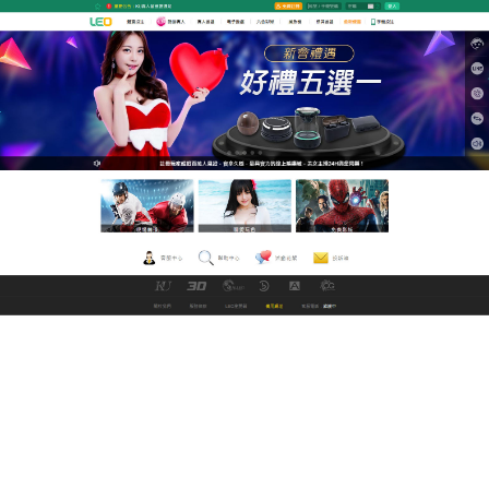
九州娛樂城改名中文直播網
h片讓您能快速搜索想要的好
玩的遊戲
LEO線上中文電影網是最優秀，最專業的遊戲平台之
一
，h片
的經典玩法相當多元化，玩家可以在這裡找到
各式各樣的模式，而且福利豐厚，只要登入即送大禮
包，完善的遊戲攻略專區，人氣遊戲論壇以及遊戲測
試帳號等，h片是遊戲玩家首選網路遊戲資訊入口网
站。