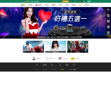
九州娛樂城改名中文直播網
18av讓您能快速搜索想要的好
玩的遊戲
LEO線上中文電影網各式彩票遊戲，是依官方賽果產
生的遊戲結果，讓玩家在活潑的投注介面，享受最真
實的娛樂，
18av
專業製造，各種裝置、機械設備，全
方位滿足玩家需求，定期更新優化，18av操作體驗更
舒適，方言配音自由切換的，多種模塊任君暢玩。