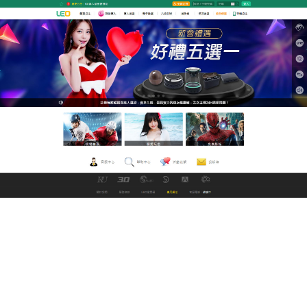
九州娛樂城改名中文直播網
18 av流暢無別的運行操作，體
驗無窮玩法的新鮮感
LEO線上中文電影網融合了眾多熱門的棋牌休閒遊
戲，帶給玩家們最公正、最安全的競技環境，各種獨
特的玩法任你遊玩
，18 av
全真人線上博弈的掌上遊
戲，融合多種潮流元素打造，全方位滿足玩家需求，
定期更新優化，為您購彩提供最大的幫助，18 av以最
全最高清訊號讓您暢享各大聯賽，打造最好體育直播
吧。