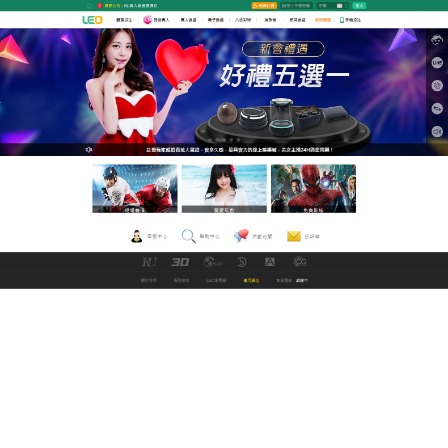
九州娛樂城改名中文直播網
朱古力av多種形態為用戶提供
高清流暢的視頻娛樂體驗
LEO線上中文電影網致力提供優質，豐富的線上
朱古
力av
，提供超新的、超全的、你超想看的電影，只要
是您想看的影片，這裡都有，帶給您不一樣的觀影體
驗，不用下載，不必注册，來就直接看，電腦、手
機、平板，各種平台皆可使用觀看。高質量的全尺寸
朱古力av都可以免費觀看，在線享受流暢播放。
作
發
分
admin
2023 年 5 月 30 日
未分類