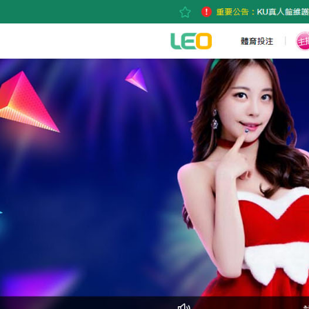
九州娛樂城改名中文直播網
九州娛樂城改名中文直播網為您提供2026年最新、最全、最
廣大網友們的喜愛。
h片公平公正的博奕
遊戲