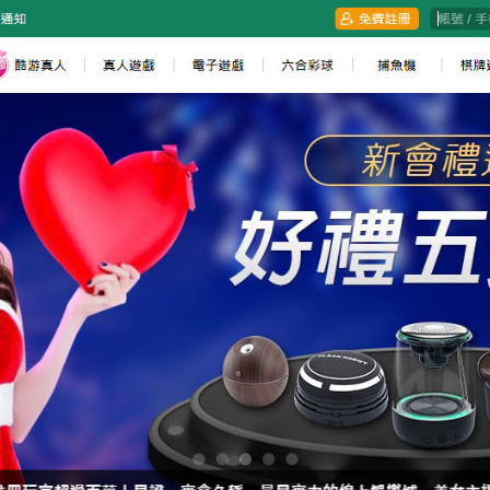
流暢的線上世足免費觀看，包括亞洲及歐洲盃、日本盃、線上足球、手機世界盃
技巧讓你可以暢快無憂的