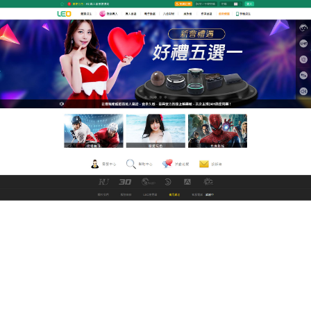
九州娛樂城改名中文直播網
朱古力讓你足不出戶，即可盡
享特色遊戲
LEO線上中文電影網最新推出的真人博弈遊戲各具特
色的玩法都可以在這玩到，給你不同的遊戲感受，
朱
古力
為玩家帶來無以倫比的新體驗，給你不一樣的刺
激，現在就加入會員還有更多優惠，歡樂對決，讓你
體驗到遊戲的魅力，朱古力遊戲還有輕鬆的背景音
樂，讓你隨時隨地的享受到真人娛樂帶來的樂趣，等
你來愉快玩耍。