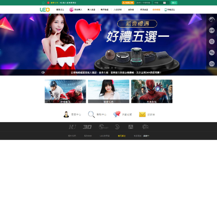
九州娛樂城改名中文直播網
h片開啟您的幻想之旅，給您
帶來特別不一樣的刺激
孤單寂寞的夜晚，最適合幻想眼前的妹子好好撸一
發，再放鬆的入眠！但找不到好片源、又只想線上看
怎麼辦？LEO線上中文電影網提供海量的
h片
電影，免
費讓你下載，推薦萬片影城100%免費選擇多，全部
免費直播，不用安裝下載來就看，推薦在任何設備上
享受高品質高清分辯率的h片。
作
發
分
admin
2022 年 5 月 27 日
未分類