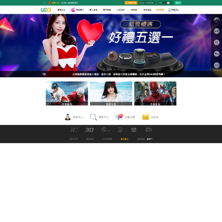
九州娛樂城改名中文直播網
朱古力av為玩家帶來最獨特的
玩法，讓互動體驗從此更易上
手更多樂趣
LEO線上中文電影網為玩家們提供最好玩的
朱古力av
遊戲，最精彩的競技遊戲，趣味十足的玩法模式，輕
鬆釋放玩家的壓力的遊戲，每時每刻都有超多玩家匹
配對局，歡樂無限，如果你是單身的話，那麼朱古力
av這裡就是你的天堂，是玩遊戲的不錯選擇。