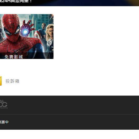
頁面
百家樂提高勝率
百家樂真人發牌
百家樂莊家優勢
百家樂莊閒勝率
近期文章
賽事全掌握零死角，頂級世界盃轉播平台陪你度
過每一個激情之夜
掌握每一個致勝進球，最受球迷推崇的世界盃直
播平台熱血開播
終極爭霸戰一觸即發！鎖定最強世界盃直播見證
王者登基
告別LAG與廣告！這家世界盃轉播平台讓你爽看
全場
拒絕被暴雷！零延遲世界盃轉播讓你同步感受進