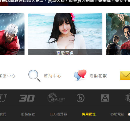
遊戲題材，開拓了多項創新，緊張刺激的比賽模式賦予玩家極至
足玩家構造全新自我的要示，邀您一起來見證一段崛起的神話。
江湖，體驗霸氣外露的激情
你享受遊戲沒煩惱