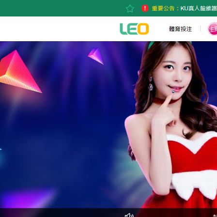
九州娛樂城改名中文直播網
九州娛樂城改名中文直播網為您提供2026年最新、最全、最
廣大網友們的喜愛。
線上電影讓玩家體驗
互聯網科技是人類