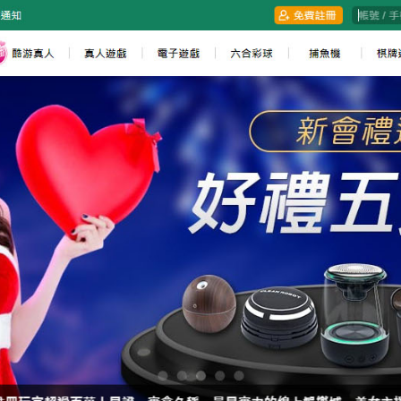
流暢的線上世足免費觀看，包括亞洲及歐洲盃、日本盃、線上足球、手機世界盃
行走江湖的巔峰世界
智慧的結晶，給工作、學習、生活帶來了巨大的便利和樂趣，
電