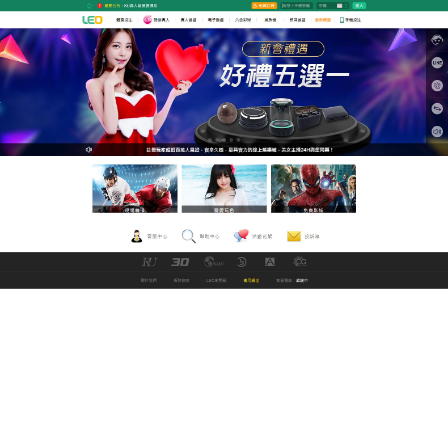
九州娛樂城改名中文直播網
18 h每天都會為您帶來免費的
情色影片
在無碼時代，無論是免費情色影片宜傳的內容，還是
宣傳所選擇的媒介形式，都應該有所突破，
18 h
在宣
傳內容方面，不僅強調演員陣容和制作陣蓉，更在a片
的音樂和色彩上下功夫，鮮明而有特色的主題曲，色
彩獨特的a片預告片，都會在放映之前讓受眾對a片有
所期待。
作
發
分
admin
2021 年 4 月 19 日
世界盃直播