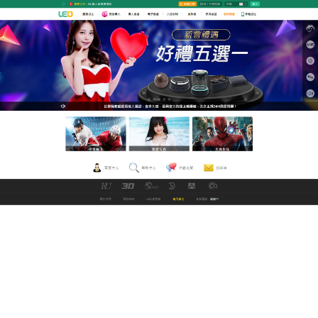
九州娛樂城改名中文直播網
18 h豐富的好友互動，讓你遊
戲體驗不再寂寞
18 h
將人物形象與牌局背景完美結合，給玩家一種身
臨其境的感覺，推薦第一人稱的視角使玩家在對局的
過程中更有代入感，比起其他的遊戲來說人物感更加
生動並富有活力，天天比賽免費贏大獎，讓更多玩家
可以體驗的魅力之處！
作
發
分
admin
2021 年 3 月 4 日
世界盃直播
者
佈
類