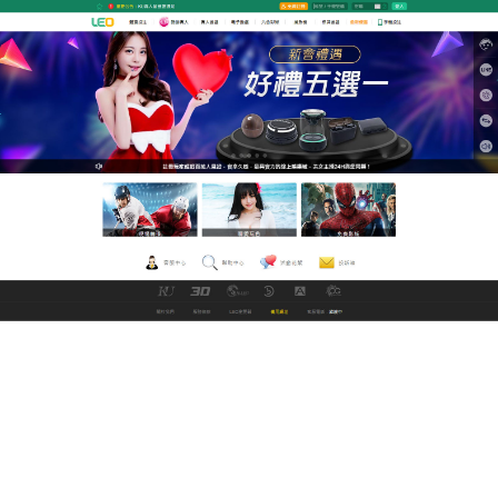
九州娛樂城改名中文直播網
全網最强的無碼中文平台，推
薦a片一次讓你看個够
LEO線上電影網打造行業領先的線上視頻媒體平台，
彙聚了各種國內外精品資源，
無碼中文
以豐富的內
容、極致的觀看視覺，滿足男性用戶線上觀看視頻的
需求，帶給您不一體驗，推薦每一天都更新大量網友
喜歡的線上電影，精彩不容錯過，你想天天享受這種
片子嗎，就請來吧。
作
發
分
admin
2021 年 2 月 19 日
未分類