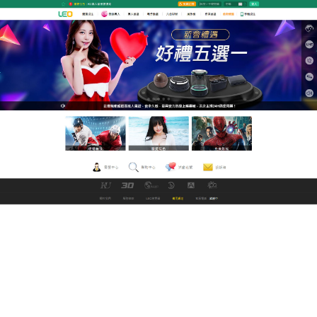
九州娛樂城改名中文直播網
推薦在18 h這裡您總能找到您
想要的電影
LEO線上中文電影網擁有大量令人歎為觀止的O線上
中文電影和av視頻，推薦數以千計的免費色情影片和
每日更新將為您帶來更多樂趣和愉悅，
18 h
為大家更
新國產視頻，每天海量更新片源，亞洲，歐美成人視
頻應有盡有！
作
發
分
admin
2020 年 4 月 15 日
世界盃直播
者
佈
類