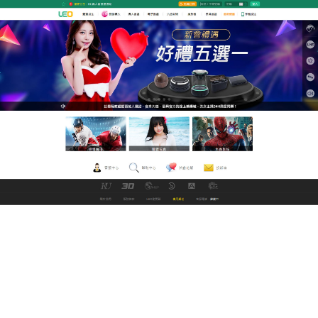
九州娛樂城改名中文直播網
18av多種遊戲模式和玩法相輔
相成，給予玩家全新的體驗
九州娛樂城改名中文電影網量身打造沉浸式體驗，讓
你流連忘返！
18av
是一款好玩的真人遊戲，嚴謹慎密
的程式設定，不同難度的挑戰模式，精緻的遊戲畫面
帶給你前所未有的遊戲體驗。18av遊戲的畫風十分精
美，每一處細節都值得欣賞，配上舒緩的背景音樂，
讓玩家有身臨其境的牌桌體驗，深受廣大玩家喜愛。
可以跟美女帥哥一起暢玩左右，還能跟高手一起博弈